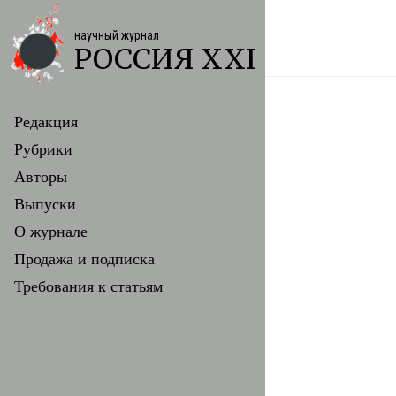
научный журнал
РОССИЯ XXI
Редакция
Рубрики
Авторы
Выпуски
О журнале
Продажа и подписка
Требования к статьям