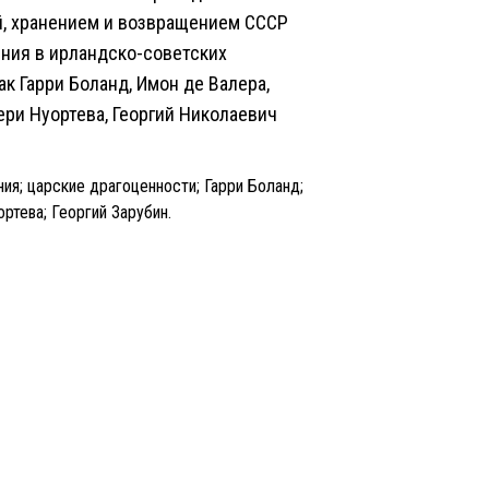
й, хранением и возвращением СССР
ения в ирландско-советских
к Гарри Боланд, Имон де Валера,
ери Нуортева, Георгий Николаевич
я; царские драгоценности; Гарри Боланд;
ртева; Георгий Зарубин.