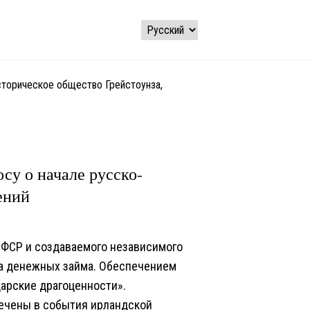
историческое общество Грейстоунза,
су о начале русско-
ений
ФСР и создаваемого независимого
ва денежных займа. Обеспечением
царские драгоценности».
лечены в события ирландской