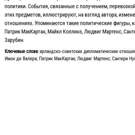
политики. События, связанные с получением, перевозко
этих предметов, иллюстрируют, на взгляд автора, измен
отношениях. Упоминаются такие политические фигуры, ка
Патрик МакКартан, Майкл Коллинз, Людвиг Мартенс, Сант
Зарубин.
Ключевые слова:
ирландско-советские дипломатические отношени
Имон де Валера; Патрик МакКартан; Людвиг Мартенс; Сантери Нуо